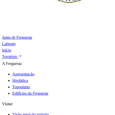
Junta de Freguesia
Labruge
Início
Território
A Freguesia
Apresentação
Heráldica
Toponímia
Edifícios da Freguesia
Visitar
Visão geral do turismo