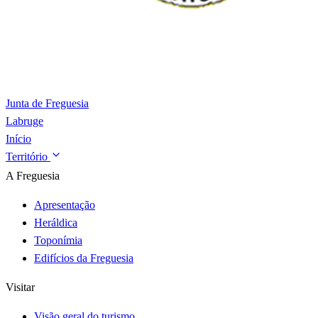
Junta de Freguesia
Labruge
Início
Território
A Freguesia
Apresentação
Heráldica
Toponímia
Edifícios da Freguesia
Visitar
Visão geral do turismo