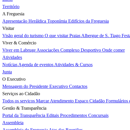
Território
A Freguesia
Apresentação
Heráldica
Toponímia
Edifícios da Freguesia
Visitar
Visão geral do turismo
O que visitar
Praias
Albergue de S. Tiago
Fest
Viver & Comércio
Viver em Labruge
Associações
Complexo Desportivo
Onde comer
Atividades
Notícias
Agenda de eventos
Atividades & Cursos
Junta
O Executivo
Mensagem do Presidente
Executivo
Contactos
Serviços ao Cidadão
Todos os serviços
Marcar Atendimento
Espaço Cidadão
Formulários
Gestão & Transparência
Portal da Transparência
Editais
Procedimentos Concursais
Assembleia
Assembleia de Freguesia
Atas das Reuniões