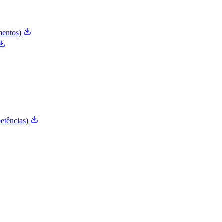
mentos)
etências)