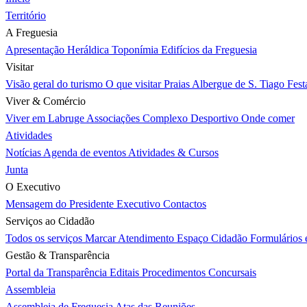
Território
A Freguesia
Apresentação
Heráldica
Toponímia
Edifícios da Freguesia
Visitar
Visão geral do turismo
O que visitar
Praias
Albergue de S. Tiago
Fest
Viver & Comércio
Viver em Labruge
Associações
Complexo Desportivo
Onde comer
Atividades
Notícias
Agenda de eventos
Atividades & Cursos
Junta
O Executivo
Mensagem do Presidente
Executivo
Contactos
Serviços ao Cidadão
Todos os serviços
Marcar Atendimento
Espaço Cidadão
Formulários
Gestão & Transparência
Portal da Transparência
Editais
Procedimentos Concursais
Assembleia
Assembleia de Freguesia
Atas das Reuniões