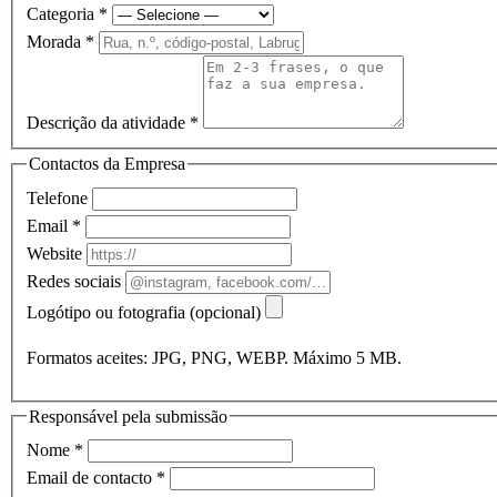
Categoria
*
Morada
*
Descrição da atividade
*
Contactos da Empresa
Telefone
Email
*
Website
Redes sociais
Logótipo ou fotografia (opcional)
Formatos aceites: JPG, PNG, WEBP. Máximo 5 MB.
Responsável pela submissão
Nome
*
Email de contacto
*