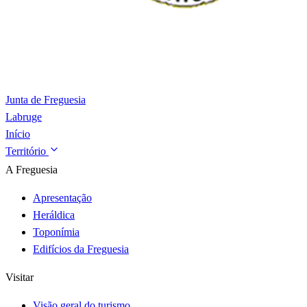
Junta de Freguesia
Labruge
Início
Território
A Freguesia
Apresentação
Heráldica
Toponímia
Edifícios da Freguesia
Visitar
Visão geral do turismo