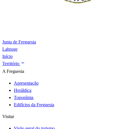
Junta de Freguesia
Labruge
Início
Território
A Freguesia
Apresentação
Heráldica
Toponímia
Edifícios da Freguesia
Visitar
Visão geral do turismo