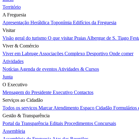
Território
A Freguesia
Apresentação
Heráldica
Toponímia
Edifícios da Freguesia
Visitar
Visão geral do turismo
O que visitar
Praias
Albergue de S. Tiago
Fest
Viver & Comércio
Viver em Labruge
Associações
Complexo Desportivo
Onde comer
Atividades
Notícias
Agenda de eventos
Atividades & Cursos
Junta
O Executivo
Mensagem do Presidente
Executivo
Contactos
Serviços ao Cidadão
Todos os serviços
Marcar Atendimento
Espaço Cidadão
Formulários
Gestão & Transparência
Portal da Transparência
Editais
Procedimentos Concursais
Assembleia
Assembleia de Freguesia
Atas das Reuniões